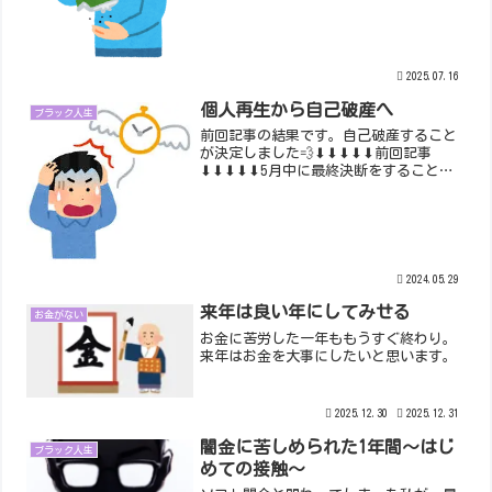
2025.07.16
個人再生から自己破産へ
ブラック人生
前回記事の結果です。自己破産すること
が決定しました💨⬇⬇⬇⬇⬇前回記事
⬇⬇⬇⬇⬇5月中に最終決断をすることに
なっていました。と、言うよりは猶予を
もらっていたという方が正しいの
か？？？今年の2月に地裁から不認可決定
が下され、不服申立の即時抗告...
2024.05.29
来年は良い年にしてみせる
お金がない
お金に苦労した一年ももうすぐ終わり。
来年はお金を大事にしたいと思います。
2025.12.30
2025.12.31
闇金に苦しめられた1年間～はじ
ブラック人生
めての接触～