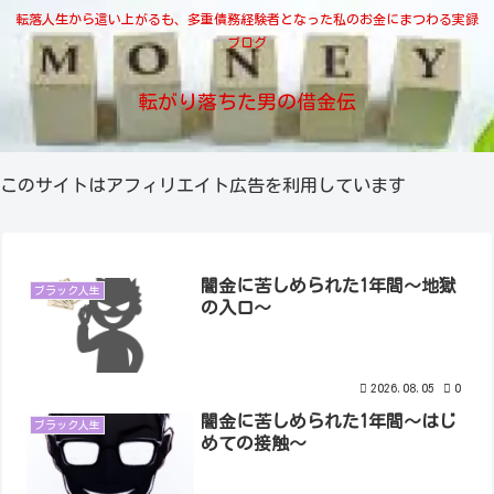
転落人生から這い上がるも、多重債務経験者となった私のお金にまつわる実録
ブログ
転がり落ちた男の借金伝
このサイトはアフィリエイト広告を利用しています
闇金に苦しめられた1年間～地獄
ブラック人生
の入口～
2026.08.05
0
闇金に苦しめられた1年間～はじ
ブラック人生
めての接触～